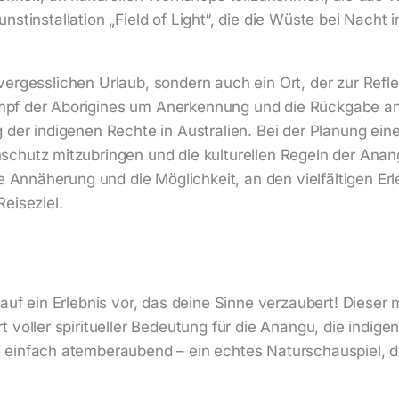
 Kunstinstallation „Field of Light“, die die Wüste bei Nac
 unvergesslichen Urlaub, sondern auch ein Ort, der zur Ref
Kampf der Aborigines um Anerkennung und die Rückgabe a
der indigenen Rechte in Australien. Bei der Planung ei
chutz mitzubringen und die kulturellen Regeln der Anang
le Annäherung und die Möglichkeit, an den vielfältigen E
eiseziel.
uf ein Erlebnis vor, das deine Sinne verzaubert! Dieser m
voller spiritueller Bedeutung für die Anangu, die indige
einfach atemberaubend – ein echtes Naturschauspiel, da