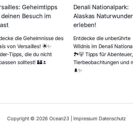
rsailles: Geheimtipps
Denali Nationalpark:
r deinen Besuch im
Alaskas Naturwunde
ast
erleben!
decke die Geheimnisse des
Entdecke die unberührte
ais von Versailles! 🌟✨
Wildnis im Denali Nationa
ider-Tipps, die du nicht
🏞️🐻 Tipps für Abenteuer,
passen solltest! 🏰🌷
Tierbeobachtungen und 
🌲✨
Copyright © 2026
Ocean23
|
Impressum
Datenschutz