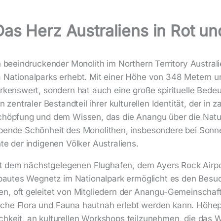
Das Herz Australiens in Rot u
n beeindruckender Monolith im Northern Territory Australie
a Nationalparks erhebt. Mit einer Höhe von 348 Metern u
rkenswert, sondern hat auch eine große spirituelle Bedeut
n zentraler Bestandteil ihrer kulturellen Identität, der 
Schöpfung und dem Wissen, das die Anangu über die Natu
ubende Schönheit des Monolithen, insbesondere bei Sonn
te der indigenen Völker Australiens.
 mit dem nächstgelegenen Flughafen, dem Ayers Rock Airp
sgebautes Wegnetz im Nationalpark ermöglicht es den Be
n, oft geleitet von Mitgliedern der Anangu-Gemeinschaft,
che Flora und Fauna hautnah erlebt werden kann. Höhepu
hkeit, an kulturellen Workshops teilzunehmen, die das W